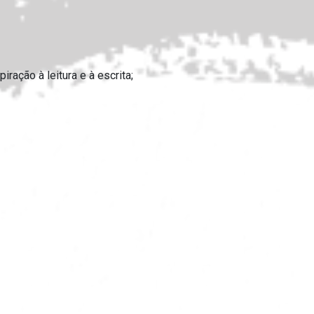
ação à leitura e à escrita;