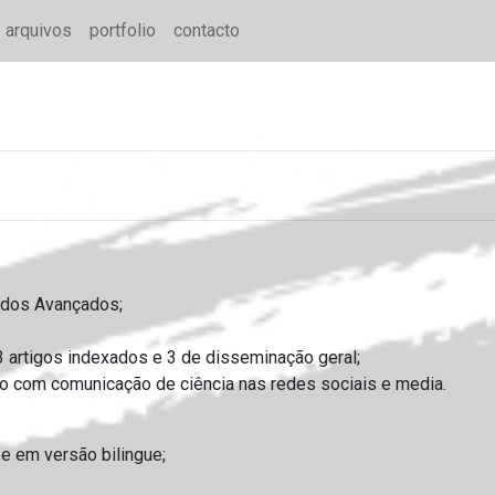
arquivos
portfolio
contacto
udos Avançados;
 artigos indexados e 3 de disseminação geral;
o com comunicação de ciência nas redes sociais e media.
e em versão bilingue;