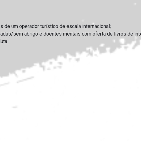
s de um operador turístico de escala internacional;
das/sem abrigo e doentes mentais com oferta de livros de inspir
uta.